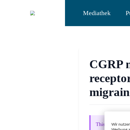
Mediathek
P
CGRP m
recepto
migrain
This content is 