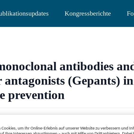
ublikationsupdates
Kongressberichte
Fo
onoclonal antibodies a
r antagonists (Gepants) in
e prevention
protected. Please log in with your DocCheck account to conti